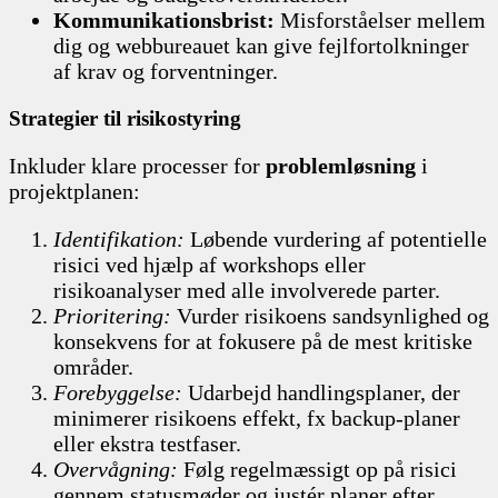
Kommunikationsbrist:
Misforståelser mellem
dig og webbureauet kan give fejlfortolkninger
af krav og forventninger.
Strategier til risikostyring
Inkluder klare processer for
problemløsning
i
projektplanen:
Identifikation:
Løbende vurdering af potentielle
risici ved hjælp af workshops eller
risikoanalyser med alle involverede parter.
Prioritering:
Vurder risikoens sandsynlighed og
konsekvens for at fokusere på de mest kritiske
områder.
Forebyggelse:
Udarbejd handlingsplaner, der
minimerer risikoens effekt, fx backup-planer
eller ekstra testfaser.
Overvågning:
Følg regelmæssigt op på risici
gennem statusmøder og justér planer efter