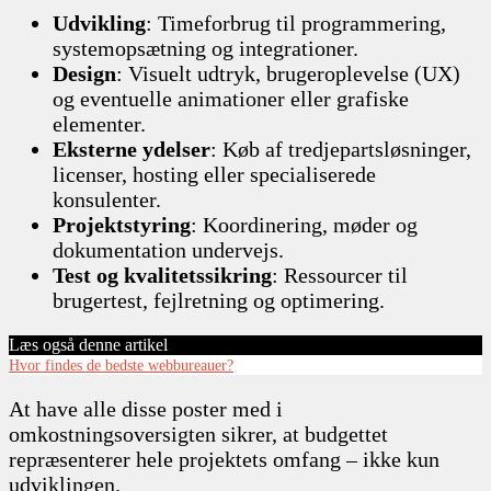
Udvikling
: Timeforbrug til programmering,
systemopsætning og integrationer.
Design
: Visuelt udtryk, brugeroplevelse (UX)
og eventuelle animationer eller grafiske
elementer.
Eksterne ydelser
: Køb af tredjepartsløsninger,
licenser, hosting eller specialiserede
konsulenter.
Projektstyring
: Koordinering, møder og
dokumentation undervejs.
Test og kvalitetssikring
: Ressourcer til
brugertest, fejlretning og optimering.
Læs også denne artikel
Hvor findes de bedste webbureauer?
At have alle disse poster med i
omkostningsoversigten sikrer, at budgettet
repræsenterer hele projektets omfang – ikke kun
udviklingen.