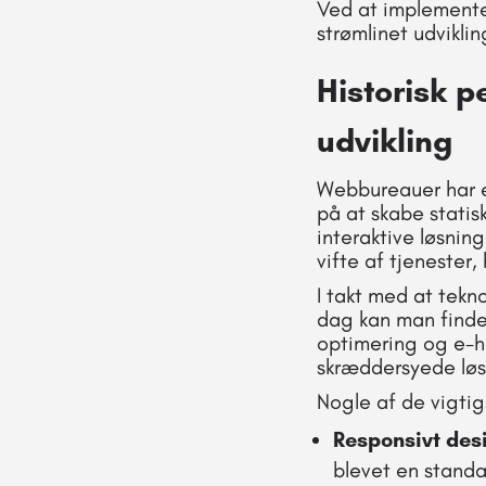
Ved at implemente
strømlinet udvikli
Historisk p
udvikling
Webbureauer har ek
på at skabe stati
interaktive løsning
vifte af tjenester
I takt med at tekn
dag kan man finde
optimering og e-ha
skræddersyede løsn
Nogle af de vigti
Responsivt des
blevet en standa