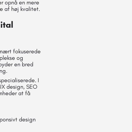
er opnå en mere
 af høj kvalitet.
ital
imært fokuserede
plekse og
lbyder en bred
ng.
pecialiserede. I
 UX design, SEO
omheder at få
ponsivt design