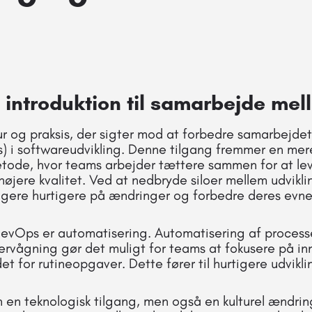
 introduktion til samarbejde me
r og praksis, der sigter mod at forbedre samarbejdet
s) i softwareudvikling. Denne tilgang fremmer en mer
etode, hvor teams arbejder tættere sammen for at le
øjere kvalitet. Ved at nedbryde siloer mellem udvikli
gere hurtigere på ændringer og forbedre deres evne t
DevOps er automatisering. Automatisering af process
rvågning gør det muligt for teams at fokusere på in
et for rutineopgaver. Dette fører til hurtigere udvikl
 en teknologisk tilgang, men også en kulturel ændrin