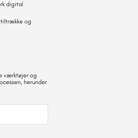
k digital
 tiltrække og
e værktøjer og
rocessen, herunder