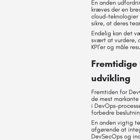
En anden udfordri
kræves der en bred
cloud-teknologier 
sikre, at deres t
Endelig kan det v
svært at vurdere, 
KPI’er og måle res
Fremtidige 
udvikling
Fremtiden for Dev
de mest markante t
i DevOps-processe
forbedre beslutni
En anden vigtig te
afgørende at integ
DevSecOps og indeb