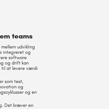
llem teams
 mellem udvikling
e integreret og
vere software
ng og drift kan
il at levere værdi
er som test,
novation og
ingscyklusser og en
g. Det kræver en