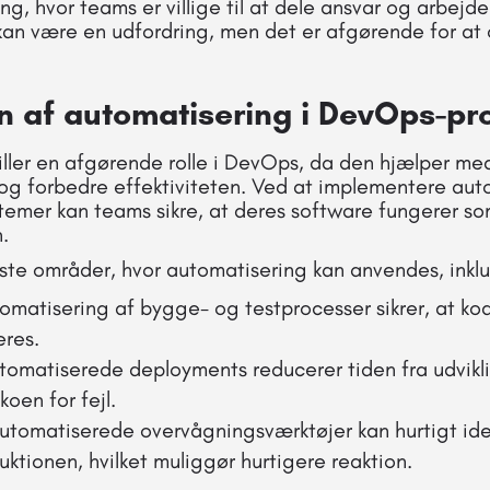
ng, hvor teams er villige til at dele ansvar og arbe
 kan være en udfordring, men det er afgørende for a
n af automatisering i DevOps-p
iller en afgørende rolle i DevOps, da den hjælper me
 og forbedre effektiviteten. Ved at implementere aut
emer kan teams sikre, at deres software fungerer som
.
ste områder, hvor automatisering kan anvendes, inklu
tomatisering af bygge- og testprocesser sikrer, at k
eres.
utomatiserede deployments reducerer tiden fra udvikli
koen for fejl.
Automatiserede overvågningsværktøjer kan hurtigt ide
uktionen, hvilket muliggør hurtigere reaktion.