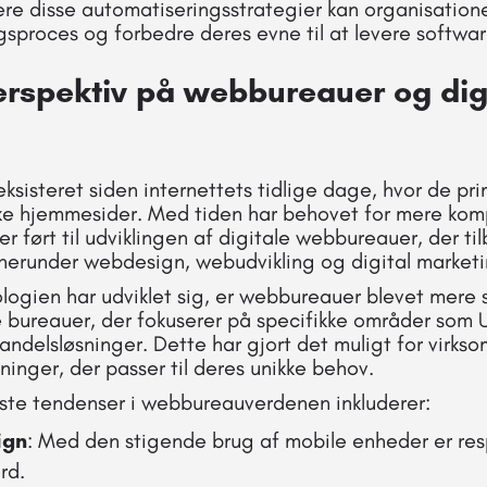
re disse automatiseringsstrategier kan organisation
ngsproces og forbedre deres evne til at levere software
erspektiv på webbureauer og dig
sisteret siden internettets tidlige dage, hvor de pr
ske hjemmesider. Med tiden har behovet for mere kom
er ført til udviklingen af digitale webbureauer, der ti
, herunder webdesign, webudvikling og digital marketi
ologien har udviklet sig, er webbureauer blevet mere s
 bureauer, der fokuserer på specifikke områder som
ndelsløsninger. Dette har gjort det muligt for virks
inger, der passer til deres unikke behov.
gste tendenser i webbureauverdenen inkluderer:
ign
: Med den stigende brug af mobile enheder er res
rd.