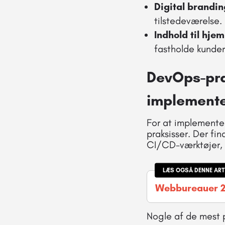
Digital brandin
tilstedeværelse.
Indhold til hje
fastholde kunder
DevOps-prak
implemente
For at implementer
praksisser. Der f
CI/CD-værktøjer, 
LÆS OGSÅ DENNE ART
Webbureauer 
Nogle af de mest 