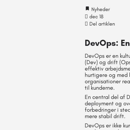
Nyheder
dec 18
Del artiklen
DevOps: En
DevOps er en kultu
(Dev) og drift (Op
effektiv arbejdsm
hurtigere og med h
organisationer rea
til kunderne.
En central del af 
deployment og ove
forbedringer i sted
mere stabil drift.
DevOps er ikke kun