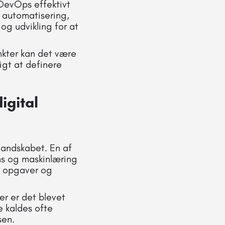
DevOps effektivt
l automatisering,
og udvikling for at
nkter kan det være
igt at definere
igital
landskabet. En af
ns og maskinlæring
e opgaver og
er er det blevet
e kaldes ofte
sen.