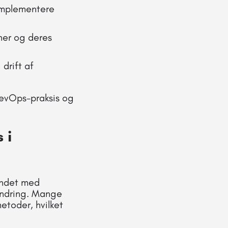
 implementere
oner og deres
 drift af
DevOps-praksis og
 i
undet med
andring. Mange
toder, hvilket