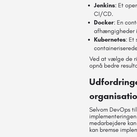
Jenkins
: Et ope
CI/CD.
Docker
: En con
afhængigheder i
Kubernetes
: Et
containeriserede
Ved at vælge de r
opnå bedre resulta
Udfordring
organisati
Selvom DevOps til
implementeringen.
medarbejdere kan 
kan bremse imple