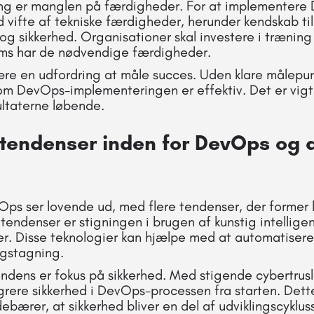
ng er manglen på færdigheder. For at implementere 
 vifte af tekniske færdigheder, herunder kendskab ti
og sikkerhed. Organisationer skal investere i træning 
eams har de nødvendige færdigheder.
ære en udfordring at måle succes. Uden klare målepu
om DevOps-implementeringen er effektiv. Det er vigt
ultaterne løbende.
tendenser inden for DevOps og d
Ops ser lovende ud, med flere tendenser, der former 
endenser er stigningen i brugen af kunstig intellige
r. Disse teknologier kan hjælpe med at automatiser
ngstagning.
ndens er fokus på sikkerhed. Med stigende cybertrusl
rere sikkerhed i DevOps-processen fra starten. Dett
ærer, at sikkerhed bliver en del af udviklingscyklus