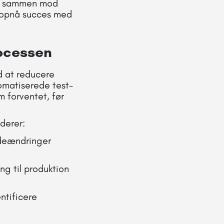
jde sammen mod
t opnå succes med
rocessen
d at reducere
omatiserede test-
 forventet, før
derer:
odeændringer
ng til produktion
ntificere