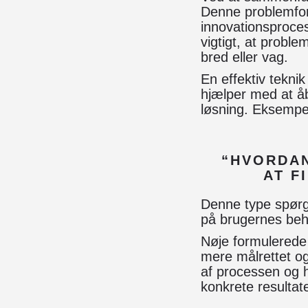
Denne problemfor
innovationsproces
vigtigt, at probl
bred eller vag.
En effektiv tekni
hjælper med at åb
løsning. Eksempe
“HVORDAN
AT F
Denne type spørgs
på brugernes beh
Nøje formulerede p
mere målrettet o
af processen og 
konkrete resultate