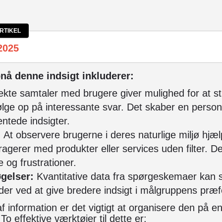
RTIKEL
2025
pnå denne indsigt inkluderer:
ekte samtaler med brugere giver mulighed for at st
lge op på interessante svar. Det skaber en personl
entede indsigter.
:
At observere brugerne i deres naturlige miljø hjæ
agerer med produkter eller services uden filter. De
og frustrationer.
gelser:
Kvantitative data fra spørgeskemaer kan 
oder ved at give bredere indsigt i målgruppens præ
af information er det vigtigt at organisere den på 
To effektive værktøjer til dette er: