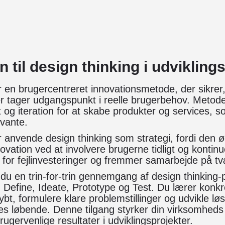
n til design thinking i udvikling
r en brugercentreret innovationsmetode, der sikrer, 
er tager udgangspunkt i reelle brugerbehov. Meto
et og iteration for at skabe produkter og services, 
evante.
 anvende design thinking som strategi, fordi den 
ovation ved at involvere brugerne tidligt og kontinue
 for fejlinvesteringer og fremmer samarbejde på t
 du en trin-for-trin gennemgang af design thinking
 Define, Ideate, Prototype og Test. Du lærer konkre
ybt, formulere klare problemstillinger og udvikle lø
es løbende. Denne tilgang styrker din virksomheds 
ugervenlige resultater i udviklingsprojekter.