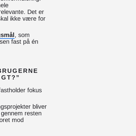
ele
relevante. Det er
kal ikke være for
gsmål
, som
sen fast på én
 BRUGERNE
IGT?”
fastholder fokus
ngsprojekter bliver
d gennem resten
poret mod