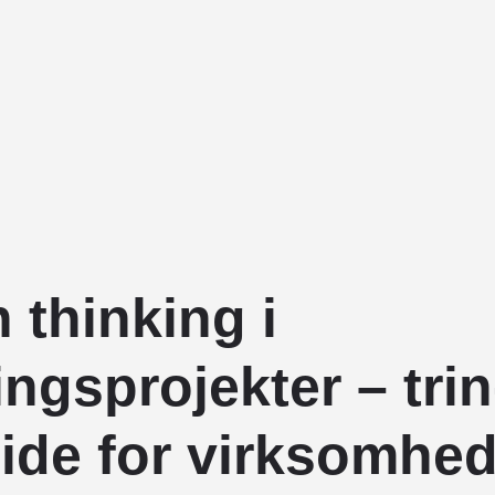
 thinking i
ingsprojekter – trin
uide for virksomhe