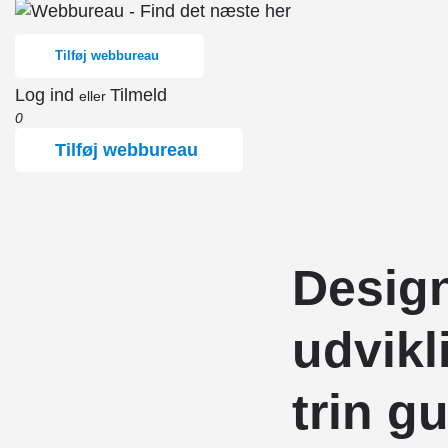
Tilføj webbureau
Log ind
Tilmeld
eller
0
Tilføj webbureau
Design
udvikl
trin g