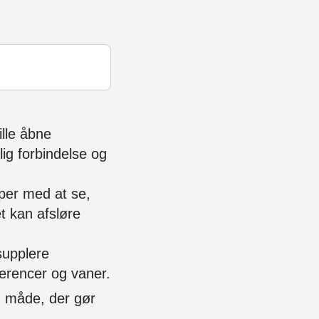
ille åbne
ig forbindelse og
lper med at se,
t kan afsløre
supplere
ferencer og vaner.
en måde, der gør