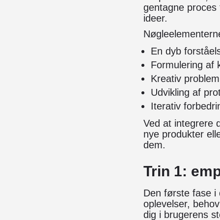
gentagne proces 
ideer.
Nøgleelementerne i
En dyb forståe
Formulering af k
Kreativ problem
Udvikling af prot
Iterativ forbedr
Ved at integrere d
nye produkter elle
dem.
Trin 1: em
Den første fase i
oplevelser, behov
dig i brugerens s