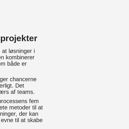
sprojekter
at løsninger i
den kombinerer
som både er
øger chancerne
rligt. Det
værs af teams.
-processens fem
te metoder til at
sninger, der kan
evne til at skabe