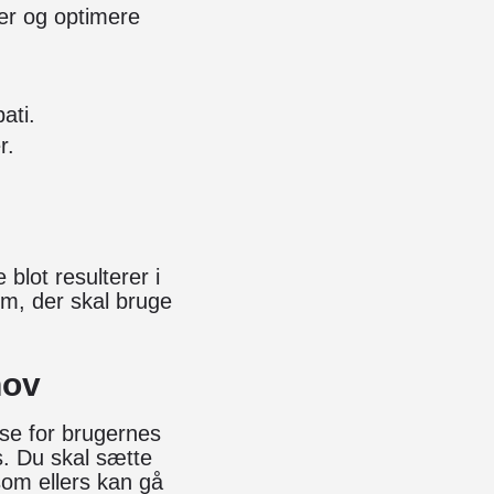
er og optimere
ati.
r.
 blot resulterer i
dem, der skal bruge
hov
lse for brugernes
s. Du skal sætte
som ellers kan gå