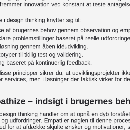
fremmer innovation ved konstant at teste antagels
 design thinking knytter sig til:
lse af brugernes behov gennem observation og emp
lare problemstillinger baseret på reelle udfordringe
løsning gennem åben idéudvikling.
otyper til tidlig test og validering.
ing baseret på kontinuerlig feedback.
isse principper sikrer du, at udviklingsprojekter ikke
r services, men i løsninger der faktisk virker for 
pathize – indsigt i brugernes be
 design thinking handler om at opnå en dyb forståe
 og udfordringer. Empati er nøglen til denne proce
ted for at afdække skjulte ønsker og motivationer, 