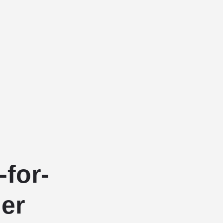
-for-
der