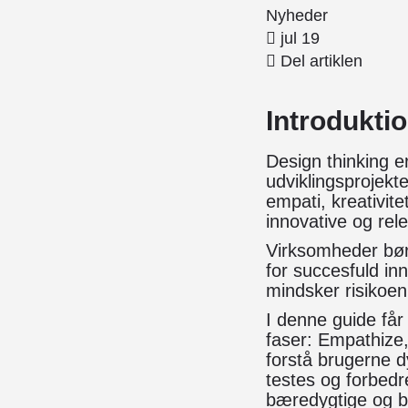
Nyheder
jul 19
Del artiklen
Introduktio
Design thinking e
udviklingsprojekt
empati, kreativit
innovative og rel
Virksomheder bør
for succesfuld inn
mindsker risikoen
I denne guide får
faser: Empathize,
forstå brugerne d
testes og forbedr
bæredygtige og br