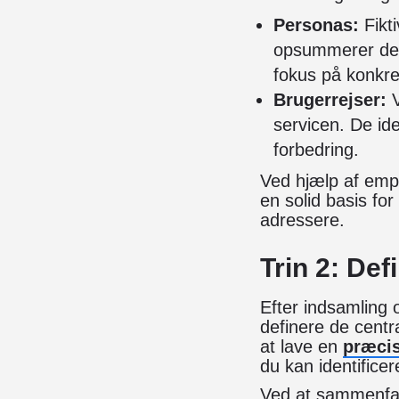
Personas:
Fikti
opsummerer der
fokus på konkre
Brugerrejser:
V
servicen. De id
forbedring.
Ved hjælp af empa
en solid basis for
adressere.
Trin 2: Def
Efter indsamling 
definere de centra
at lave en
præcis
du kan identifice
Ved at sammenfat