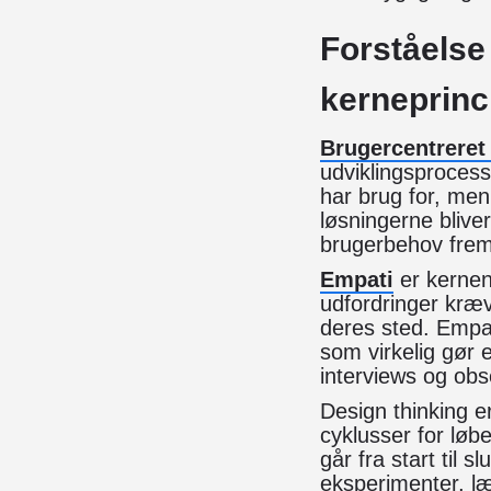
Forståelse
kerneprinc
Brugercentreret 
udviklingsprocess
har brug for, men 
løsningerne blive
brugerbehov frem
Empati
er kernen 
udfordringer kræv
deres sted. Empat
som virkelig gør
interviews og obse
Design thinking 
cyklusser for løb
går fra start til 
eksperimenter, læ