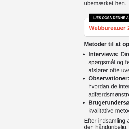
ubemærket hen.
LÆS OGSÅ DENNE A
Webbureauer 
Metoder til at o
Interviews:
Dir
spørgsmål og fø
afslører ofte uv
Observationer
hvordan de inter
adfærdsmønstre 
Brugerundersø
kvalitative met
Efter indsamling 
den håndgribelig. 