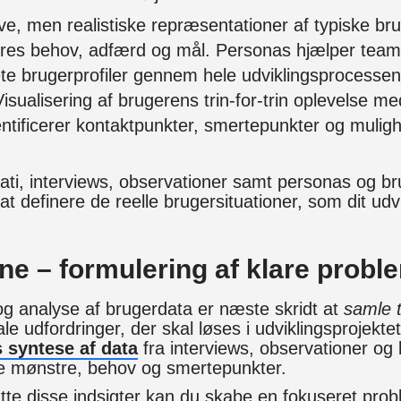
ve, men realistiske repræsentationer af typiske br
es behov, adfærd og mål. Personas hjælper team
te brugerprofiler gennem hele udviklingsprocessen
isualisering af brugerens trin-for-trin oplevelse me
entificerer kontaktpunkter, smertepunkter og muligh
ti, interviews, observationer samt personas og bru
 at definere de reelle brugersituationer, som dit udv
ine – formulering af klare proble
og analyse af brugerdata er næste skridt at
samle 
le udfordringer, der skal løses i udviklingsprojekt
 syntese af data
fra interviews, observationer og 
re mønstre, behov og smertepunkter.
te disse indsigter kan du skabe en fokuseret prob