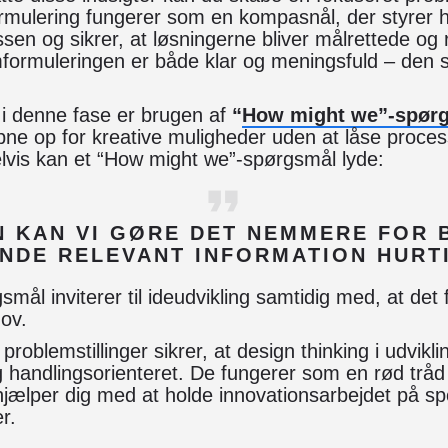
mulering fungerer som en kompasnål, der styrer h
sen og sikrer, at løsningerne bliver målrettede og 
emformuleringen er både klar og meningsfuld – den s
k i denne fase er brugen af
“
How might we”-spør
ne op for kreative muligheder uden at låse proces
lvis kan et “How might we”-spørgsmål lyde:
 KAN VI GØRE DET NEMMERE FOR
INDE RELEVANT INFORMATION HURT
mål inviterer til ideudvikling samtidig med, at det 
ov.
roblemstillinger sikrer, at design thinking i udvikli
g handlingsorienteret. De fungerer som en rød trå
hjælper dig med at holde innovationsarbejdet på s
r.