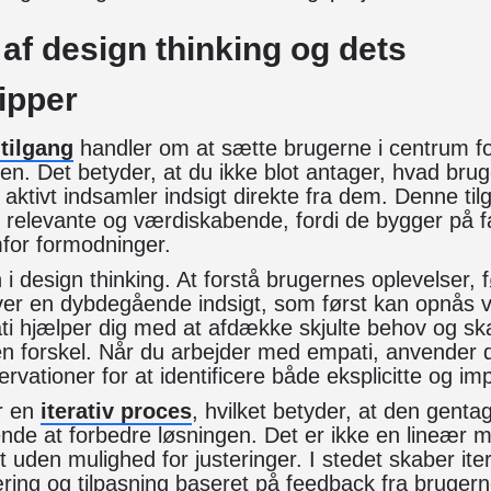
 af design thinking og dets
ipper
tilgang
handler om at sætte brugerne i centrum fo
en. Det betyder, at du ikke blot antager, hvad brug
aktivt indsamler indsigt direkte fra dem. Denne tilg
r relevante og værdiskabende, fordi de bygger på f
for formodninger.
i design thinking. At forstå brugernes oplevelser, f
er en dybdegående indsigt, som først kan opnås ve
i hjælper dig med at afdække skjulte behov og sk
 en forskel. Når du arbejder med empati, anvender
rvationer for at identificere både eksplicitte og imp
er en
iterativ proces
, hvilket betyder, at den gentag
ende at forbedre løsningen. Det er ikke en lineær
slut uden mulighed for justeringer. I stedet skaber ite
ring og tilpasning baseret på feedback fra bruger