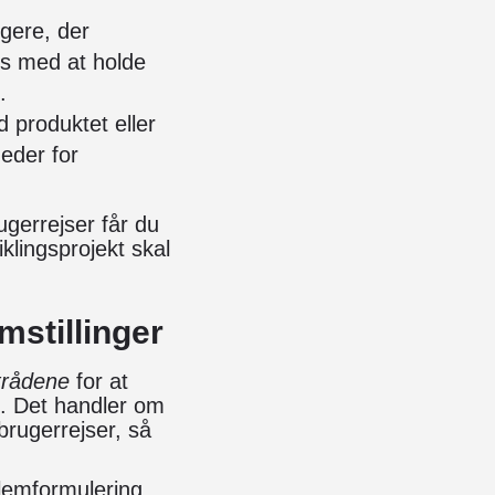
ugere, der
s med at holde
.
d produktet eller
eder for
gerrejser får du
iklingsprojekt skal
mstillinger
trådene
for at
et. Det handler om
brugerrejser, så
lemformulering.