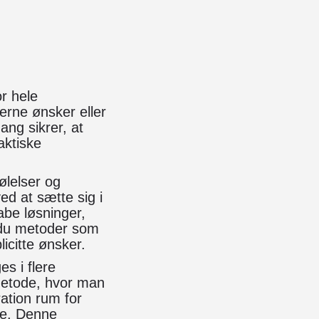
r hele
erne ønsker eller
ang sikrer, at
aktiske
ølelser og
d at sætte sig i
abe løsninger,
 du metoder som
licitte ønsker.
es i flere
 metode, hvor man
ration rum for
ne. Denne