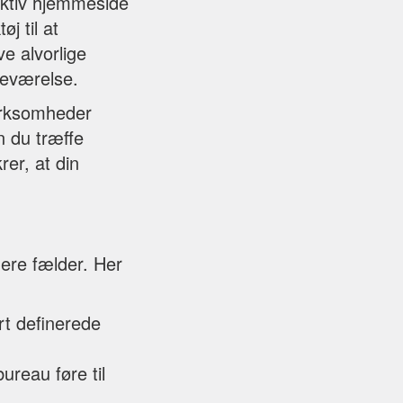
ektiv hjemmeside
j til at
e alvorlige
deværelse.
virksomheder
n du træffe
er, at din
lere fælder. Her
rt definerede
ureau føre til