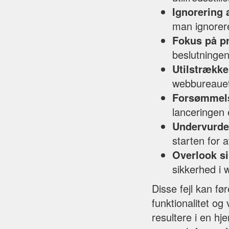
Ignorering 
man ignorere
Fokus på pr
beslutningen
Utilstrækk
webbureauet 
Forsømmels
lanceringen 
Undervurde
starten for 
Overlook s
sikkerhed i 
Disse fejl kan fø
funktionalitet o
resultere i en h