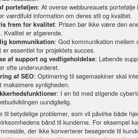
af porteføljen
: At overse webbureauets portefølje 
r værdifuld information om deres stil og kvalitet.
is frem for kvalitet
: Prisen bør ikke være den ene
. Kvalitet er afgørende.
elig kommunikation
: God kommunikation mellem 
er essentiel for projektets succes.
e af support og vedligeholdelse
: Løbende suppo
er ofte undervurderet.
ring af SEO
: Optimering til søgemaskiner skal int
at maksimere synligheden.
ikkerhedsfunktioner
: I en tid med stigende cybert
webudviklingen uundgåelig.
re til betydelige problemer, som vil påvirke både 
g virksomhedens bånd til kunderne. For eksempel k
jemmeside, der ikke konverterer besøgende til kun