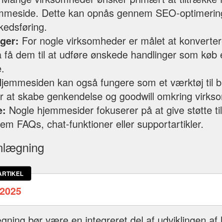
jemmeside. Dette kan opnås gennem SEO-optimerin
kedsføring.
ger:
For nogle virksomheder er målet at konverter
å få dem til at udføre ønskede handlinger som køb ell
.
jemmesiden kan også fungere som et værktøj til 
er at skabe genkendelse og goodwill omkring virk
e:
Nogle hjemmesider fokuserer på at give støtte ti
m FAQs, chat-funktioner eller supportartikler.
anlægning
ARTIKEL
2025
ægning bør være en integreret del af udviklingen a