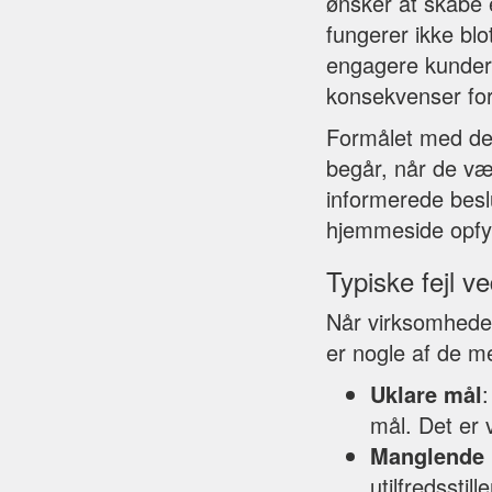
ønsker at skabe 
fungerer ikke blot
engagere kunder 
konsekvenser for
Formålet med den
begår, når de væl
informerede beslu
hjemmeside opfyl
Typiske fejl v
Når virksomheder 
er nogle af de me
Uklare mål
mål. Det er 
Manglende 
utilfredsstill