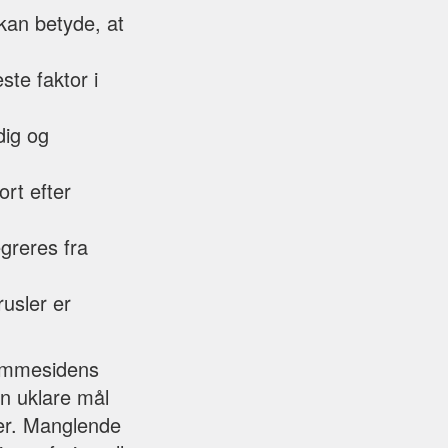
kan betyde, at
ste faktor i
dig og
rt efter
egreres fra
rusler er
hjemmesidens
an uklare mål
der. Manglende