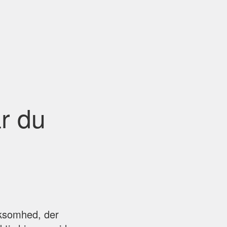
år du
rksomhed, der