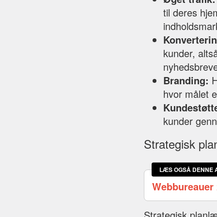
til deres h
indholdsmar
Konverterin
kunder, alts
nyhedsbreve
Branding:
H
hvor målet 
Kundestøtt
kunder genne
Strategisk pl
LÆS OGSÅ DENNE 
Webbureauer 
Strategisk planl