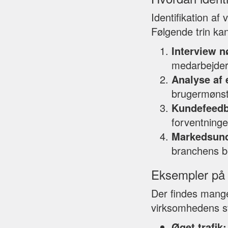
Identifikation a
Følgende trin ka
Interview n
medarbejdere
Analyse af 
brugermønstr
Kundefeedb
forventninge
Markedsund
branchens be
Eksempler på 
Der findes mange
virksomhedens st
Øget trafik: