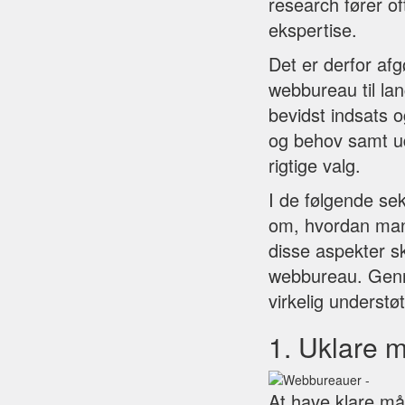
research fører o
ekspertise.
Det er derfor afg
webbureau til la
bevidst indsats o
og behov samt ud
rigtige valg.
I de følgende sek
om, hvordan man 
disse aspekter s
webbureau. Genne
virkelig understø
1. Uklare 
At have klare må