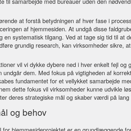
fte til samarbejde med bureauer uden den nødvendig
ørende at forstå betydningen af hver fase i process
nceringen af hjemmesiden. At undgå disse faldgru
g en systematisk tilgang. Ved at tage sig tid til at 
føre grundig research, kan virksomheder sikre, at 
tioner vil vi dykke dybere ned i hver enkelt fejl og 
undgår dem. Med fokus på vigtigheden af korrekt
kabes fundamentet for et vellykket samarbejde med
m dette fokus vil virksomheder kunne udvikle løs
tter deres strategiske mål og skaber værdi på lang 
mål og behov
l for hjemmesideprojektet er en grundlæggende fo