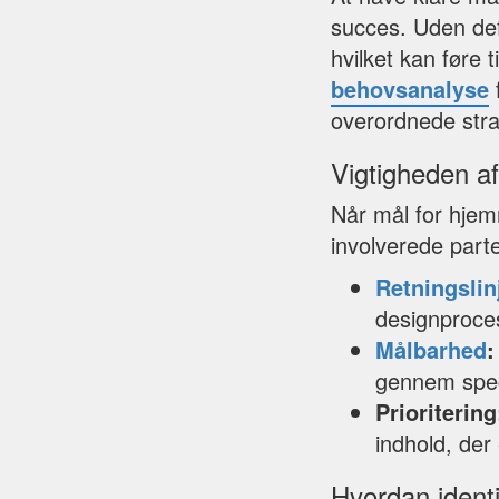
succes. Uden def
hvilket kan føre t
behovsanalyse
overordnede stra
Vigtigheden af
Når mål for hjemm
involverede parte
Retningslin
designproce
Målbarhed
:
gennem speci
Prioritering
indhold, der
Hvordan ident