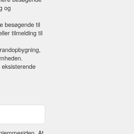
g og
e besøgende til
er tilmelding til
brandopbygning,
somheden.
l eksisterende
f hjemmesiden. At