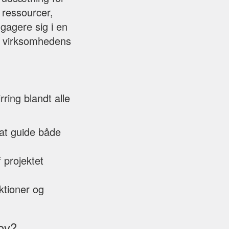
 ressourcer,
engagere sig i en
d virksomhedens
ring blandt alle
at guide både
 projektet
ktioner og
ov?