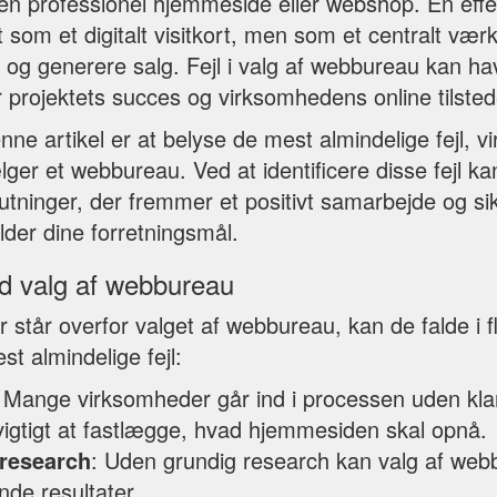
en professionel hjemmeside eller webshop. En eff
 som et digitalt visitkort, men som et centralt værktø
og generere salg. Fejl i valg af webbureau kan hav
 projektets succes og virksomhedens online tilste
ne artikel er at belyse de mest almindelige fejl, 
ger et webbureau. Ved at identificere disse fejl ka
tninger, der fremmer et positivt samarbejde og sikr
der dine forretningsmål.
ed valg af webbureau
står overfor valget af webbureau, kan de falde i f
st almindelige fejl:
: Mange virksomheder går ind i processen uden kla
vigtigt at fastlægge, hvad hjemmesiden skal opnå.
research
: Uden grundig research kan valg af webb
ende resultater.