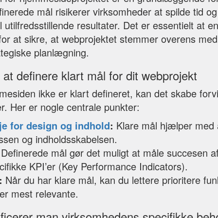
inerede mål risikerer virksomheder at spilde tid og
il utilfredsstillende resultater. Det er essentielt at 
for at sikre, at webprojektet stemmer overens me
tegiske planlægning.
 at definere klart mål for dit webprojekt
esiden ikke er klart defineret, kan det skabe forvir
r. Her er nogle centrale punkter:
je for design og indhold
:
Klare mål hjælper med 
ssen og indholdsskabelsen.
Definerede mål gør det muligt at måle succesen af
fikke KPI’er (Key Performance Indicators).
:
Når du har klare mål, kan du lettere prioritere fun
 er mest relevante.
ificerer man virksomhedens specifikke beh