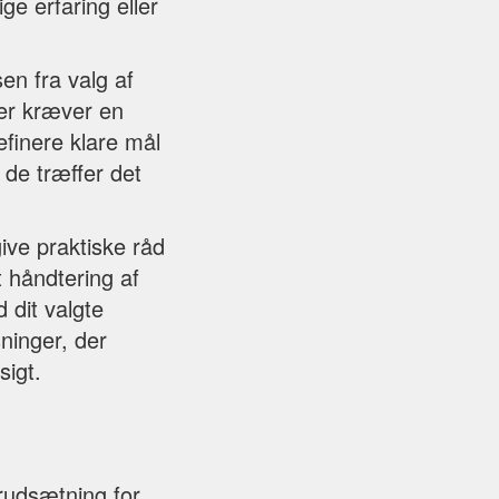
e erfaring eller
en fra valg af
ber kræver en
definere klare mål
de træffer det
give praktiske råd
 håndtering af
 dit valgte
ninger, der
sigt.
rudsætning for