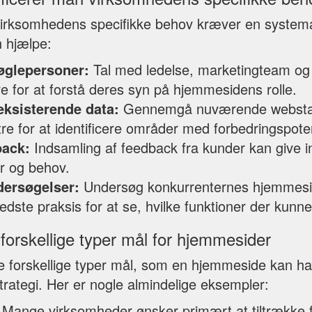
f virksomhedens specifikke behov kræver en systemat
n hjælpe:
øglepersoner:
Tal med ledelse, marketingteam og
 for at forstå deres syn på hjemmesidens rolle.
eksisterende data:
Gennemgå nuværende webstati
e for at identificere områder med forbedringspoten
ack:
Indsamling af feedback fra kunder kan give in
r og behov.
ersøgelser:
Undersøg konkurrenternes hjemmesi
dste praksis for at se, hvilke funktioner der kunn
forskellige typer mål for hjemmesider
 forskellige typer mål, som en hjemmeside kan ha
rategi. Her er nogle almindelige eksempler:
Mange virksomheder ønsker primært at tiltrække 