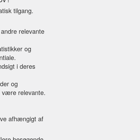
isk tilgang.
 andre relevante
stikker og
tiale.
dsigt i deres
der og
e være relevante.
ve afhængigt af
flere besøgende