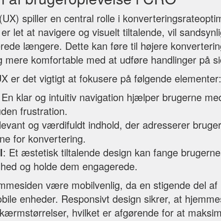
UX) spiller en central rolle i konverteringsrateopti
r let at navigere og visuelt tiltalende, vil sandsynl
ede længere. Dette kan føre til højere konverterin
ig mere komfortable med at udføre handlinger på s
X er det vigtigt at fokusere på følgende elementer
 En klar og intuitiv navigation hjælper brugerne med
uden frustration.
levant og værdifuldt indhold, der adresserer brug
e for konvertering.
l
: Et æstetisk tiltalende design kan fange brugern
ed og holde dem engagerede.
mesiden være mobilvenlig, da en stigende del af b
mobile enheder. Responsivt design sikrer, at hjemm
skærmstørrelser, hvilket er afgørende for at maksi