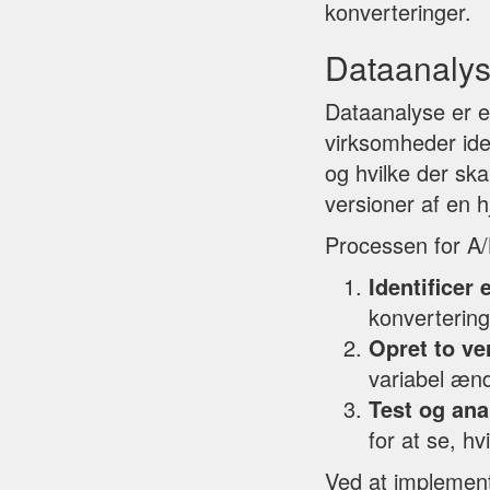
konverteringer.
Dataanalys
Dataanalyse er e
virksomheder ide
og hvilke der ska
versioner af en 
Processen for A/B
Identificer 
konvertering
Opret to ve
variabel æn
Test og ana
for at se, h
Ved at implement