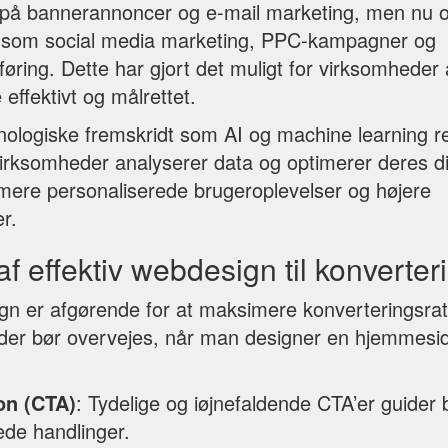
 på bannerannoncer og e-mail marketing, men nu o
r som social media marketing, PPC-kampagner og
øring. Dette har gjort det muligt for virksomheder 
effektivt og målrettet.
ologiske fremskridt som AI og machine learning re
rksomheder analyserer data og optimerer deres digi
l mere personaliserede brugeroplevelser og højere
r.
f effektiv webdesign til konverter
ign er afgørende for at maksimere konverteringsrate
 der bør overvejes, når man designer en hjemmesi
ion (CTA)
: Tydelige og iøjnefaldende CTA’er guider b
ede handlinger.