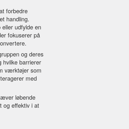
at forbedre
t handling.
 eller udfylde en
der fokuserer på
konvertere.
lgruppen og deres
 hvilke barrierer
em værktøjer som
interagerer med
kræver løbende
 og effektiv i at