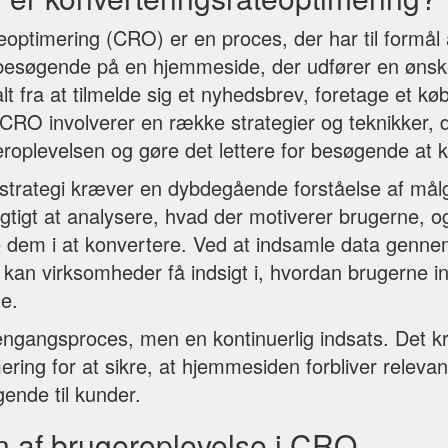
eoptimering (CRO) er en proces, der har til formål 
besøgende på en hjemmeside, der udfører en ønske
t fra at tilmelde sig et nyhedsbrev, foretage et køb
 CRO involverer en række strategier og teknikker, 
eroplevelsen og gøre det lettere for besøgende at 
strategi kræver en dybdegående forståelse af må
gtigt at analysere, hvad der motiverer brugerne, og
e dem i at konvertere. Ved at indsamle data genn
 kan virksomheder få indsigt i, hvordan brugerne 
e.
ngangsproces, men en kontinuerlig indsats. Det 
ering for at sikre, at hjemmesiden forbliver relevant
ende til kunder.
n af brugeroplevelse i CRO