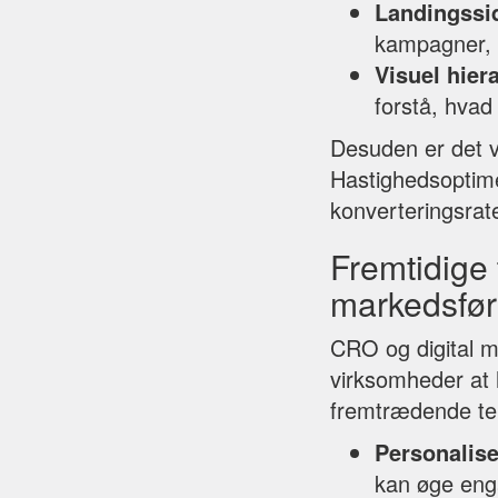
Landingssi
kampagner, k
Visuel hiera
forstå, hvad 
Desuden er det vi
Hastighedsoptime
konverteringsrate
Fremtidige 
markedsfør
CRO og digital ma
virksomheder at 
fremtrædende te
Personalise
kan øge eng