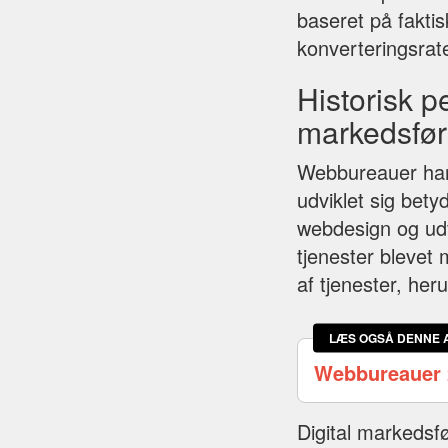
baseret på faktisk
konverteringsrat
Historisk p
markedsfør
Webbureauer har e
udviklet sig bet
webdesign og udv
tjenester blevet
af tjenester, her
LÆS OGSÅ DENNE 
Webbureauer 
Digital markedsf