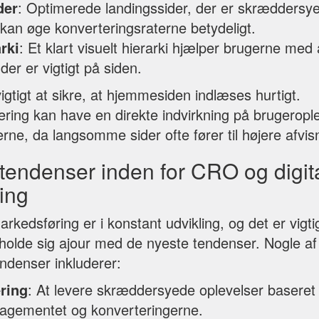
der
: Optimerede landingssider, der er skræddersyet 
an øge konverteringsraterne betydeligt.
rki
: Et klart visuelt hierarki hjælper brugerne med
der er vigtigt på siden.
gtigt at sikre, at hjemmesiden indlæses hurtigt.
ring kan have en direkte indvirkning på brugeropl
rne, da langsomme sider ofte fører til højere afvis
tendenser inden for CRO og digit
ing
rkedsføring er i konstant udvikling, og det er vigtig
holde sig ajour med de nyeste tendenser. Nogle a
ndenser inkluderer:
ring
: At levere skræddersyede oplevelser baseret
agementet og konverteringerne.