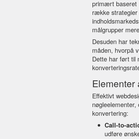
primært baseret
række strategie
indholdsmarkedsf
målgrupper mere 
Desuden har tekn
måden, hvorpå vi
Dette har ført ti
konverteringsrate
Elementer a
Effektivt webdes
nøgleelementer,
konvertering:
Call-to-act
udføre ønsk