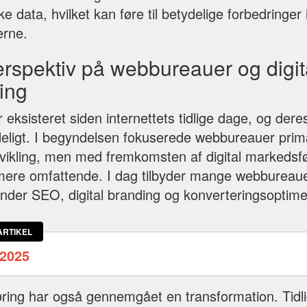
e data, hvilket kan føre til betydelige forbedringer 
erne.
erspektiv på webbureauer og digit
ing
ksisteret siden internettets tidlige dage, og deres
ydeligt. I begyndelsen fokuserede webbureauer pri
ikling, men med fremkomsten af digital markedsfø
 mere omfattende. I dag tilbyder mange webbureaue
under SEO, digital branding og konverteringsoptime
ARTIKEL
2025
øring har også gennemgået en transformation. Tidli