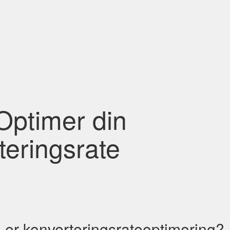
ptimer din
teringsrate
er konverteringsrateoptimering?