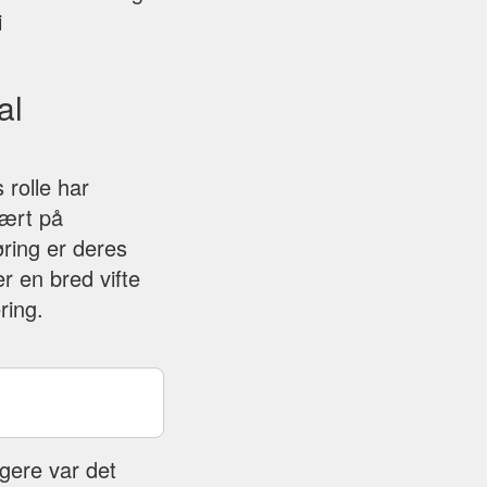
i
al
 rolle har
mært på
ring er deres
r en bred vifte
ring.
gere var det