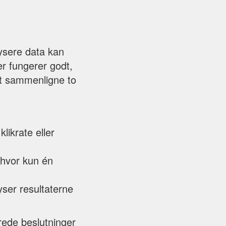
ysere data kan
r fungerer godt,
 at sammenligne to
likrate eller
, hvor kun én
yser resultaterne
rede beslutninger