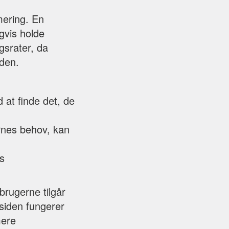
mering. En
igvis holde
gsrater, da
iden.
:
 at finde det, de
ernes behov, kan
es
rugerne tilgår
esiden fungerer
mere