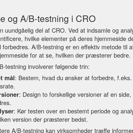
e og A/B-testning i CRO
n uundgåelig del af CRO. Ved at indsamle og anal
ntificere, hvilke elementer på deres hjemmeside de
l forbedres. A/B-testning er en effektiv metode til
hjemmeside for at se, hvilken der præsterer bedre.
-testning involverer følgende trin:
et mål
: Bestem, hvad du ønsker at forbedre, f.eks. k
srate.
rsioner
: Design to forskellige versioner af en side
dres.
lyser
: Kør testen over en bestemt periode og anal
vilken version der præsterer bedst.
ere A/B-testning kan virksomheder træffe informe