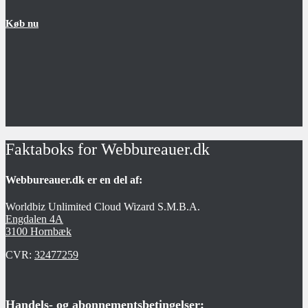
Køb nu
Faktaboks for Webbureauer.dk
Webbureauer.dk er en del af:
Worldbiz Unlimited Cloud Wizard S.M.B.A.
Engdalen 4A
3100 Hornbæk
CVR:
32477259
Handels- og abonnementsbetingelser: