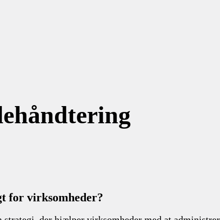
ehåndtering
gt for virksomheder?
strategi, der hjælper virksomheder med at administrer