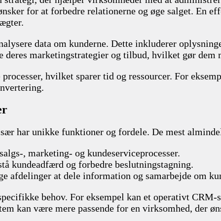
nsker for at forbedre relationerne og øge salget. En ef
tægter.
alysere data om kunderne. Dette inkluderer oplysninge
e deres marketingstrategier og tilbud, hvilket gør dem 
cesser, hvilket sparer tid og ressourcer. For eksempe
nvertering.
er
sær har unikke funktioner og fordele. De mest almindel
 salgs-, marketing- og kundeserviceprocesser.
rstå kundeadfærd og forbedre beslutningstagning.
lige afdelinger at dele information og samarbejde om k
ecifikke behov. For eksempel kan et operativt CRM-sy
em kan være mere passende for en virksomhed, der ønsk