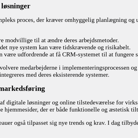
løsninger
leks proces, der kræver omhyggelig planlægning og ud
e modvillige til at ændre deres arbejdsmetoder.
l det nye system kan være tidskrævende og risikabelt.
an være udfordrende at få CRM-systemet til at fungere
t involvere medarbejderne i implementeringsprocessen 
ntegreres med deres eksisterende systemer.
 markedsføring
af digitale løsninger og online tilstedeværelse for virks
e hjemmesider, der er både funktionelle og æstetisk til
eauer også tilpasset sig nye trends og krav. I dag tilby