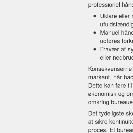
professionel hånd
Uklare eller
ufuldstændig
Manuel hånd
udføres fork
Fravær af sy
eller nedbru
Konsekvenserne af
markant, når bac
Dette kan føre ti
økonomisk og om
omkring bureauet
Det tydeligste sk
at sikre kontinu
proces. Et bureau