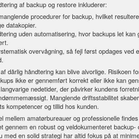
tering af backup og restore inkluderer:
 manglende procedurer for backup, hvilket resulterer 
e datakopier.
tering uden automatisering, hvor backups let kan 
ert.
stematisk overvågning, så fejl først opdages ved et
d.
 dårlig håndtering kan blive alvorlige. Risikoen f
kups ikke er gennemført korrekt eller ikke kan gen
l langvarige nedetider, der påvirker kundens forret
dømmemæssigt. Manglende driftsstabilitet skaber
s kompetencer og tillid hos kunden.
el mellem amatørbureauer og professionelle findes 
itet gennem en robust og veldokumenteret backup- 
 med en solid strategi har altid fokus på at minim