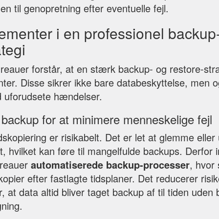
en til genopretning efter eventuelle fejl.
ementer i en professionel backup
ategi
reauer forstår, at en stærk backup- og restore-stra
nter. Disse sikrer ikke bare databeskyttelse, men o
d uforudsete hændelser.
 backup for at minimere menneskelige fejl
kopiering er risikabelt. Det er let at glemme eller
t, hvilket kan føre til mangelfulde backups. Derfor
ureauer
automatiserede backup-processer
, hvor
opier efter fastlagte tidsplaner. Det reducerer risiko
, at data altid bliver taget backup af til tiden uden
ning.