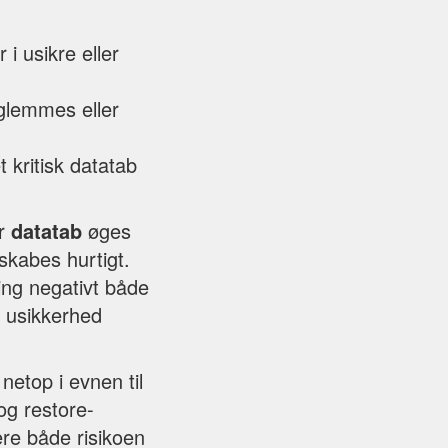
i usikre eller
glemmes eller
 kritisk datatab
or
datatab
øges
skabes hurtigt.
ning negativt både
 usikkerhed
netop i evnen til
og restore-
ere både risikoen