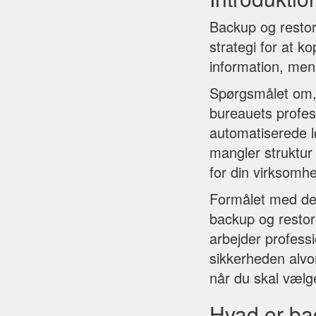
Backup og restore
strategi for at k
information, men
Spørgsmålet om, 
bureauets profes
automatiserede 
mangler struktur
for din virksom
Formålet med den
backup og resto
arbejder professi
sikkerheden alvor
når du skal vælg
Hvad er ba