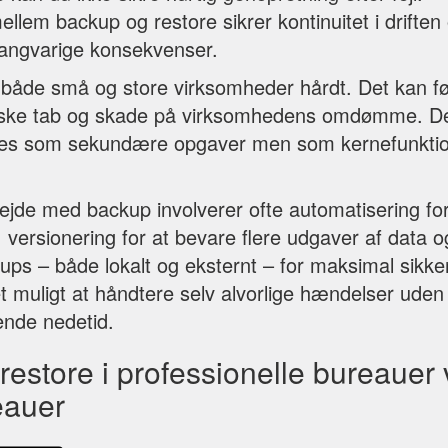
ellem backup og restore sikrer kontinuitet i driften
 langvarige konsekvenser.
åde små og store virksomheder hårdt. Det kan føre
ske tab og skade på virksomhedens omdømme. De
ses som sekundære opgaver men som kernefunktione
ejde med backup involverer ofte automatisering for
versionering for at bevare flere udgaver af data o
kups – både lokalt og eksternt – for maksimal sikke
t muligt at håndtere selv alvorlige hændelser ude
ende nedetid.
estore i professionelle bureauer 
eauer