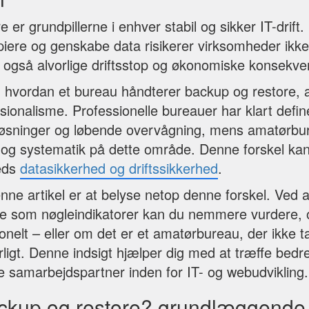
 er grundpillerne i enhver stabil og sikker IT-drift.
opiere og genskabe data risikerer virksomheder ikke 
 også alvorlige driftsstop og økonomiske konsekve
hvordan et bureau håndterer backup og restore, af
sionalisme. Professionelle bureauer har klart defi
løsninger og løbende overvågning, mens amatørbur
 og systematik på dette område. Denne forskel k
heds
datasikkerhed og driftssikkerhed
.
ne artikel er at belyse netop denne forskel. Ved 
re som nøgleindikatorer kan du nemmere vurdere,
onelt – eller om det er et amatørbureau, der ikke t
ligt. Denne indsigt hjælper dig med at træffe bedre
e samarbejdspartner inden for IT- og webudvikling.
ckup og restore? grundlæggende