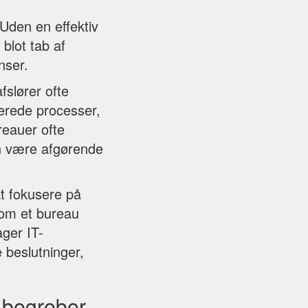
 Uden en effektiv
blot tab af
nser.
slører ofte
nerede processer,
eauer ofte
an være afgørende
at fokusere på
 om et bureau
ager IT-
 beslutninger,
 begreber