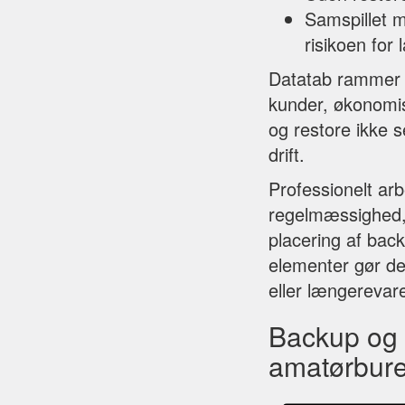
Samspillet m
risikoen for
Datatab rammer b
kunder, økonomi
og restore ikke 
drift.
Professionelt arb
regelmæssighed, 
placering af bac
elementer gør de
eller længerevar
Backup og r
amatørbur