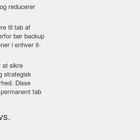
 og reducerer
 til tab af
rfor bør backup
r i enhver it-
 at sikre
g strategisk
rhed. Disse
n permanent tab
vs.