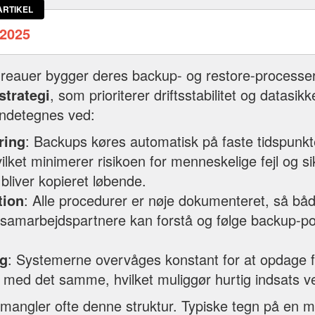
ARTIKEL
2025
ureauer bygger deres backup- og restore-processer
strategi
, som prioriterer driftsstabilitet og datasikk
endetegnes ved:
ring
: Backups køres automatisk på faste tidspunk
ilket minimerer risikoen for menneskelige fejl og sik
 bliver kopieret løbende.
tion
: Alle procedurer er nøje dokumenteret, så bå
samarbejdspartnere kan forstå og følge backup-po
g
: Systemerne overvåges konstant for at opdage fe
 med det samme, hvilket muliggør hurtig indsats v
angler ofte denne struktur. Typiske tegn på en m