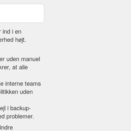
 ind i en
erhed højt.
ter uden manuel
rer, at alle
de interne teams
litikken uden
jl i backup-
ed problemer.
indre