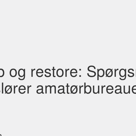
 og restore: Spørgs
slører amatørbureau
n