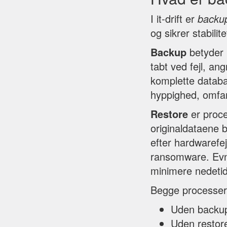
I it-drift er
backu
og sikrer stabilit
Backup
betyder k
tabt ved fejl, ang
komplette databa
hyppighed, omfan
Restore
er proce
originaldataene 
efter hardwarefej
ransomware. Evne
minimere nedetid
Begge processer 
Uden backup 
Uden restore