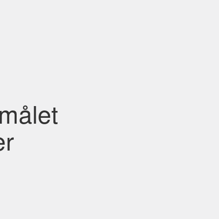
målet
er