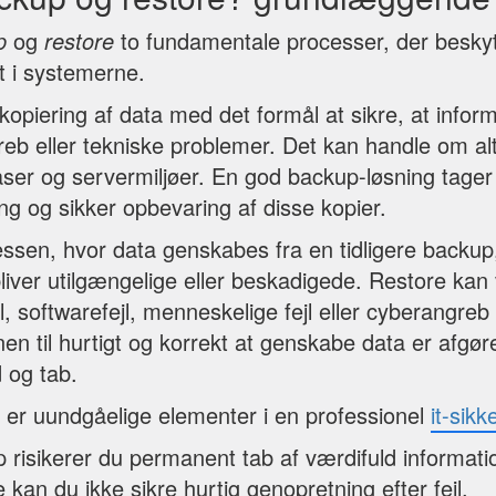
p
og
restore
to fundamentale processer, der besky
et i systemerne.
opiering af data med det formål at sikre, at inform
reb eller tekniske problemer. Det kan handle om alt f
ser og servermiljøer. En god backup-løsning tager 
g og sikker opbevaring af disse kopier.
ssen, hvor data genskabes fra en tidligere backup,
bliver utilgængelige eller beskadigede. Restore ka
l, softwarefejl, menneskelige fejl eller cyberangre
n til hurtigt og korrekt at genskabe data er afgør
 og tab.
er uundgåelige elementer i en professionel
it-sik
risikerer du permanent tab af værdifuld informati
 kan du ikke sikre hurtig genopretning efter fejl.