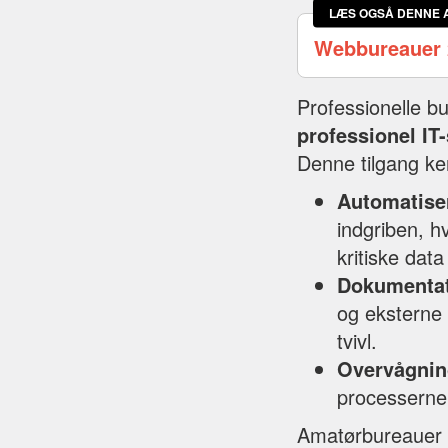
LÆS OGSÅ DENNE 
Webbureauer 
Professionelle b
professionel IT-
Denne tilgang k
Automatise
indgriben, hv
kritiske data
Dokumenta
og eksterne 
tvivl.
Overvågnin
processerne
Amatørbureauer m