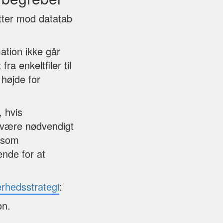
tter mod datatab
ation ikke går
ra enkeltfiler til
højde for
 hvis
n være nødvendigt
b som
ende for at
kerhedsstrategi
:
on.