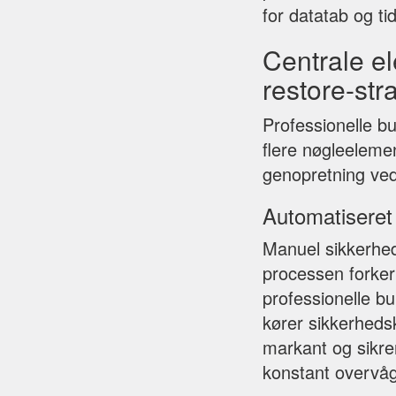
for datatab og tid
Centrale el
restore-str
Professionelle bu
flere nøgleeleme
genopretning ve
Automatiseret
Manuel sikkerheds
processen forker
professionelle b
kører sikkerhedsk
markant og sikrer
konstant overvåg