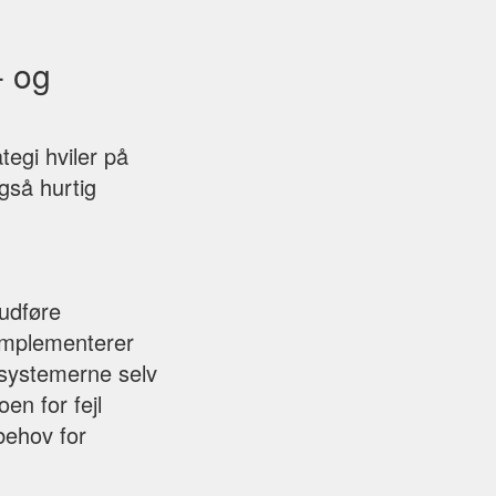
- og
tegi hviler på
gså hurtig
 udføre
 implementerer
 systemerne selv
en for fejl
 behov for