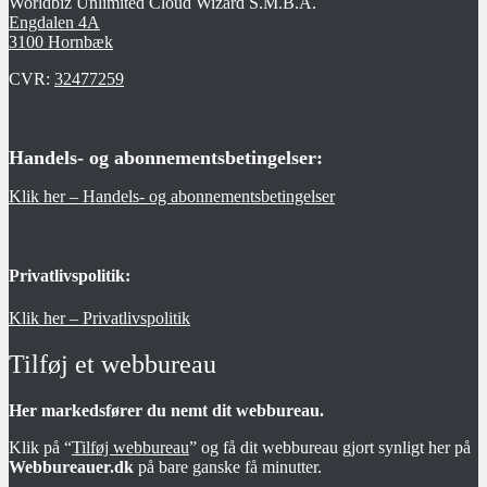
Worldbiz Unlimited Cloud Wizard S.M.B.A.
Engdalen 4A
3100 Hornbæk
CVR:
32477259
Handels- og abonnementsbetingelser:
Klik her – Handels- og abonnementsbetingelser
Privatlivspolitik:
Klik her – Privatlivspolitik
Tilføj et webbureau
Her markedsfører du nemt dit webbureau.
Klik på “
Tilføj webbureau
” og få dit webbureau gjort synligt her på
Webbureauer.dk
på bare ganske få minutter.