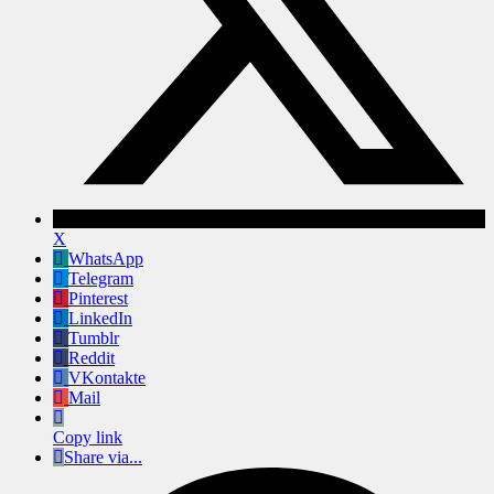
X
WhatsApp
Telegram
Pinterest
LinkedIn
Tumblr
Reddit
VKontakte
Mail
Copy link
Share via...