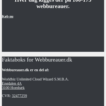
webbureauer.
Køb nu
Faktaboks for Webbureauer.dk
Webbureauer.dk er en del af:
Worldbiz Unlimited Cloud Wizard S.M.B.A.
Engdalen 4A
3100 Hornbæk
CVR:
32477259