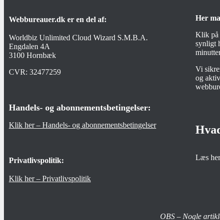
Her ma
Webbureauer.dk er en del af:
Klik på
Worldbiz Unlimited Cloud Wizard S.M.B.A.
synligt
Engdalen 4A
minutter
3100 Hornbæk
Vi sikr
CVR:
32477259
og aktiv
webbur
Handels- og abonnementsbetingelser:
Klik her – Handels- og abonnementsbetingelser
Hvad
Læs he
Privatlivspolitik:
Klik her – Privatlivspolitik
OBS – Nogle artikl