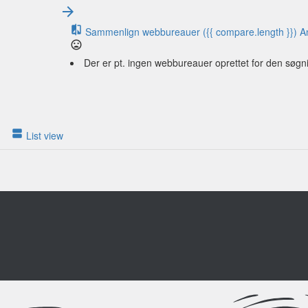
Sammenlign webbureauer
({{ compare.length }})
A
Der er pt. ingen webbureauer oprettet for den søgn
List view