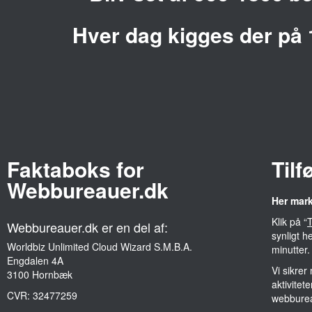
Hver dag kigges der på
Faktaboks for
Tilf
Webbureauer.dk
Her mar
Klik på “
T
Webbureauer.dk er en del af:
synligt h
Worldbiz Unlimited Cloud Wizard S.M.B.A.
minutter.
Engdalen 4A
Vi sikrer
3100 Hornbæk
aktivitet
CVR:
32477259
webbure