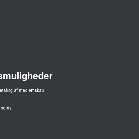
smuligheder
. moms.