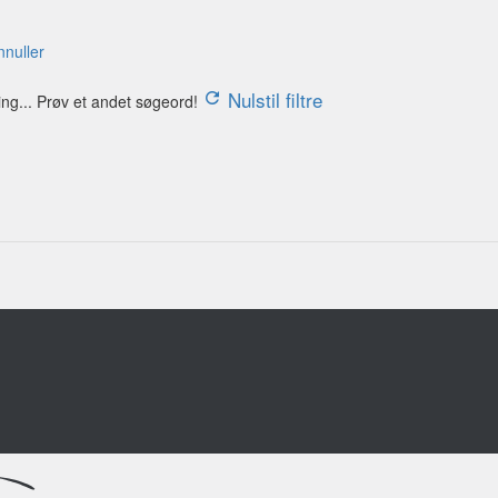
nnuller
Nulstil filtre
ing... Prøv et andet søgeord!