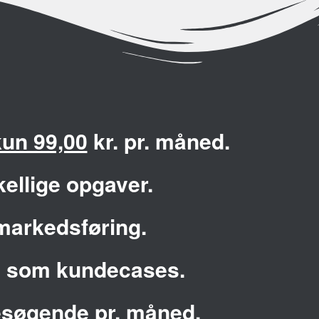
kun 99,00
kr. pr. måned.
kellige opgaver.
markedsføring.
ng som kundecases.
besøgende pr. måned.