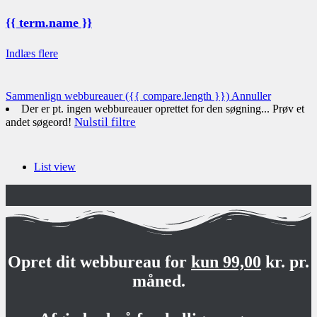
{{ term.name }}
Indlæs flere
Sammenlign webbureauer
({{ compare.length }})
Annuller
Der er pt. ingen webbureauer oprettet for den søgning... Prøv et
Nulstil filtre
andet søgeord!
List view
Opret dit webbureau for
kun 99,00
kr. pr.
måned.