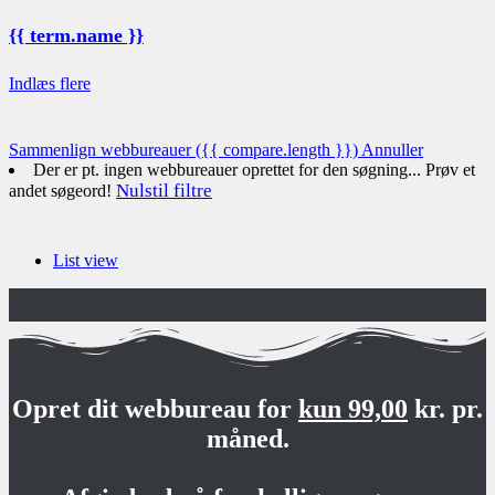
{{ term.name }}
Indlæs flere
Sammenlign webbureauer
({{ compare.length }})
Annuller
Der er pt. ingen webbureauer oprettet for den søgning... Prøv et
Nulstil filtre
andet søgeord!
List view
Opret dit webbureau for
kun 99,00
kr. pr.
måned.