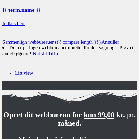
{{ term.name }}
Indlæs flere
Sammenlign webbureauer
({{ compare.length }})
Annuller
Der er pt. ingen webbureauer oprettet for den søgning... Prøv et
Nulstil filtre
andet søgeord!
List view
Opret dit webbureau for
kun 99,00
kr. pr.
måned.