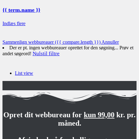
{{ term.name }}
Indlæs flere
Sammenlign webbureauer
({{ compare.length }})
Annuller
Der er pt. ingen webbureauer oprettet for den søgning... Prøv et
Nulstil filtre
andet søgeord!
List view
Opret dit webbureau for
kun 99,00
kr. pr.
måned.