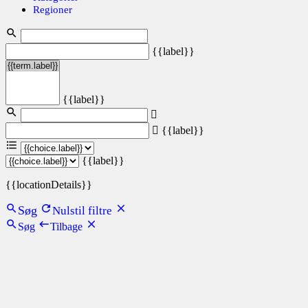
Regioner
{{label}}
{{label}}
{{label}}
{{label}}
{{locationDetails}}
Søg
Nulstil filtre
Søg
Tilbage