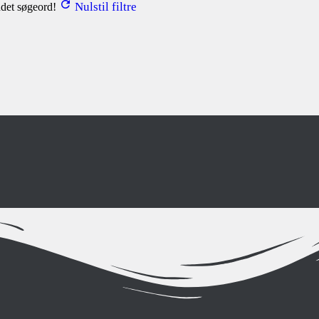
Nulstil filtre
andet søgeord!