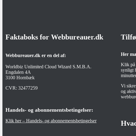
Faktaboks for Webbureauer.dk
Tilf
Her ma
Webbureauer.dk er en del af:
Klik på
Worldbiz Unlimited Cloud Wizard S.M.B.A.
synligt
Engdalen 4A
minutter
3100 Hornbæk
Vi sikr
CVR:
32477259
og aktiv
webbur
Handels- og abonnementsbetingelser:
Klik her – Handels- og abonnementsbetingelser
Hvad