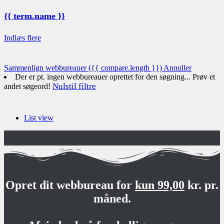
{{ term.name }}
Indlæs flere
Sammenlign webbureauer
({{ compare.length }})
Annuller
Der er pt. ingen webbureauer oprettet for den søgning... Prøv et
Nulstil filtre
andet søgeord!
List view
Opret dit webbureau for
kun 99,00
kr. pr.
måned.