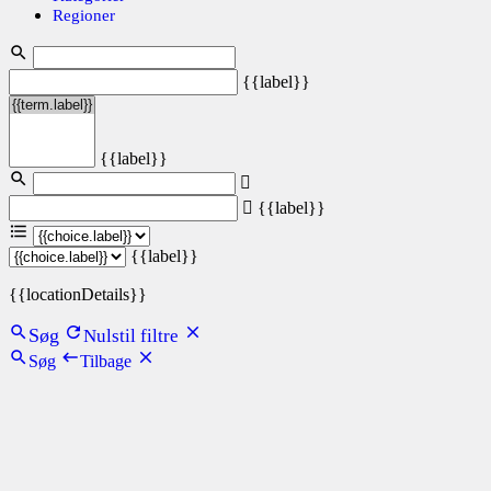
Regioner
{{label}}
{{label}}
{{label}}
{{label}}
{{locationDetails}}
Søg
Nulstil filtre
Søg
Tilbage