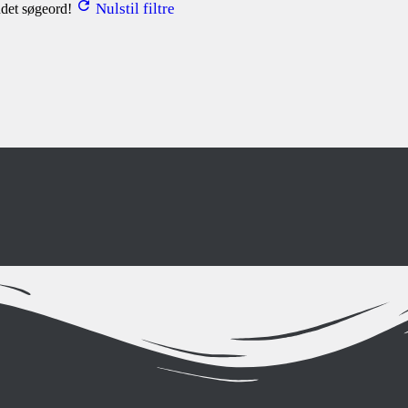
Nulstil filtre
andet søgeord!