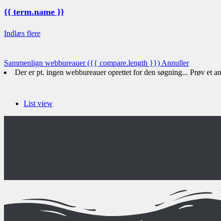
{{ term.name }}
Indlæs flere
Sammenlign webbureauer
({{ compare.length }})
Annuller
Der er pt. ingen webbureauer oprettet for den søgning... Prøv et 
List view