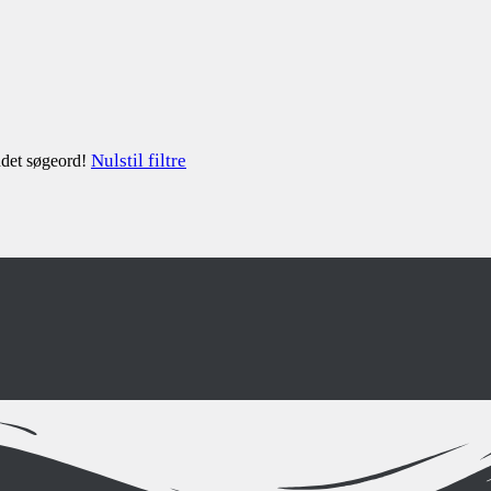
Nulstil filtre
andet søgeord!