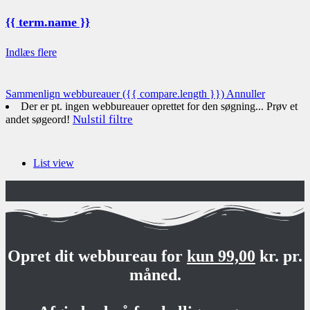
{{ term.name }}
Indlæs flere
Sammenlign webbureauer
({{ compare.length }})
Annuller
Der er pt. ingen webbureauer oprettet for den søgning... Prøv et
Nulstil filtre
andet søgeord!
List view
Opret dit webbureau for
kun 99,00
kr. pr.
måned.