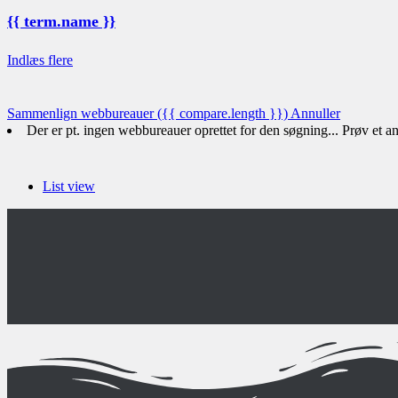
{{ term.name }}
Indlæs flere
Sammenlign webbureauer
({{ compare.length }})
Annuller
Der er pt. ingen webbureauer oprettet for den søgning... Prøv et 
List view