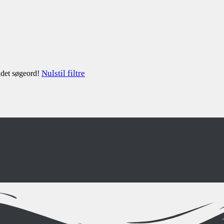
Nulstil filtre
andet søgeord!