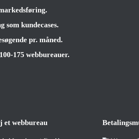
markedsføring.
ng som kundecases.
besøgende pr. måned.
 100-175 webbureauer.
øj et webbureau
Betalingsm