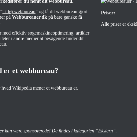
rkedsfører du nemt dit webbureau.
 “
Tilføj webbureau
” og få dit webbureau gjort
Priser:
 her på
Webbureauer.dk
på bare ganske få
.
Alle priser er eks
er med effektiv søgemaskineoptimering, artikler
iteter i andre medier at besøgende finder dit
eau.
 er et webbureau?
r hvad
Wikipedia
mener et webbureau er.
er kan være sponsorerede! De findes i kategorien “Ekstern”.