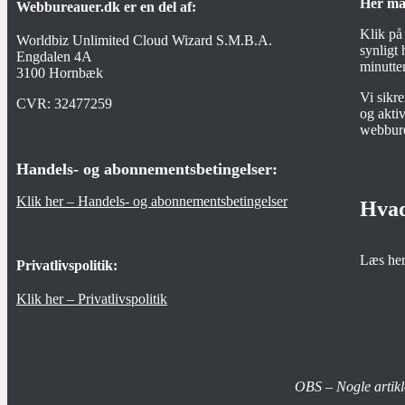
Her ma
Webbureauer.dk er en del af:
Klik på
Worldbiz Unlimited Cloud Wizard S.M.B.A.
synligt
Engdalen 4A
minutter
3100 Hornbæk
Vi sikr
CVR:
32477259
og aktiv
webbur
Handels- og abonnementsbetingelser:
Klik her – Handels- og abonnementsbetingelser
Hvad
Læs he
Privatlivspolitik:
Klik her – Privatlivspolitik
OBS – Nogle artikl