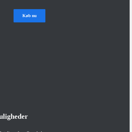
Køb nu
uligheder