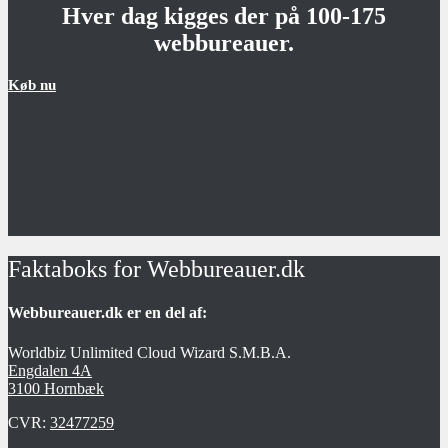
Hver dag kigges der på 100-175
webbureauer.
Køb nu
Faktaboks for Webbureauer.dk
Webbureauer.dk er en del af:
Worldbiz Unlimited Cloud Wizard S.M.B.A.
Engdalen 4A
3100 Hornbæk
CVR:
32477259